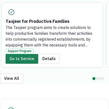
Tasjeer for Productive Families
The Tasjeer program aims to create solutions to
help productive families transform their activities
into commercially registered establishments, by
equipping them with the necessary tools and
knowledge, supporting their access to financing
Support Program
solutions, and enabling them to contribute to the
Go to Service
Details
development of the local economy and create
marketing and investment opportunities for
outstanding projects, both locally and
View All
internationally.