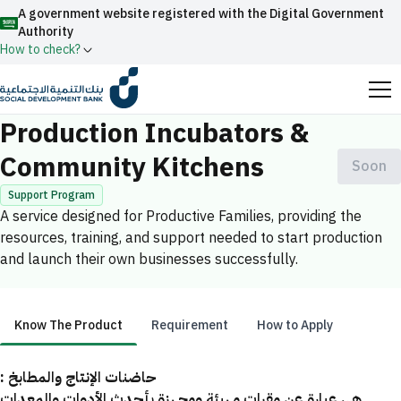
A government website registered with the Digital Government
Authority
How to check?
Home
Productive Families
Production Incubators & Community Kitch
Official Saudi government website URLs end with
Production Incubators &
.gov.sa
Community Kitchens
Soon
All official website links of government entities in the
Kingdom of Saudi Arabia end with .gov.sa
Support Program
A service designed for Productive Families, providing the
Search
Government websites use the
HTTPS
protocol
resources, training, and support needed to start production
for encryption and security.
Enable AI-powered search via Nora
and launch their own businesses successfully.
Suggesions
Secure websites in the Kingdom of Saudi Arabia use the
Fund
News
Events
HTTPS protocol for encryption.
Know The Product
Requirement
How to Apply
Registered with the Digital Government Authority
under number:
Know The Product
حاضنات الإنتاج والمطابخ :
20241028850
هي عبارة عن مقرات مهيئة ومجهزة بأحدث الأدوات والمعدات