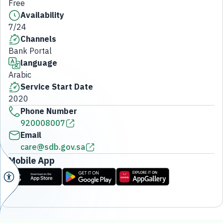
Free
Availability
7/24
Channels
Bank Portal
language
Arabic
Service Start Date
2020
Phone Number
920008007
Email
care@sdb.gov.sa
Mobile App