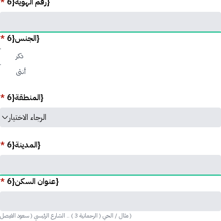
*
رقم الهوية{6}
*
الجنس{6}
ذكر
أنثى
*
المنطقة{6}
الرجاء الاختيار
*
المدينة{6}
*
عنوان السكن{6}
مثال / الحي ( الرحمانية 3 ) .. الشارع الرئيسي ( سعود الفيصل )