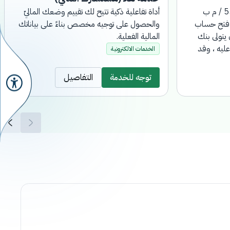
بناءً على الأمر السامي ، رقم : 5597 / م ب
أداة تفاعلية ذكية تتيح لك تقييم وضعك الماليّ
 ؛ فقد تم فتح حساب
والحصول على توجيه مخصص بناءً على بياناتك
يتولى بنك
المالية الفعلية.
عليه ، وقد
الخدمات الالكترونية
ء ذممهم تجاه
وقف ، (أما
توجه للخدمة
التفاصيل
قارات تنقل
ة ).