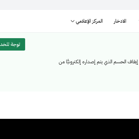
الادخار
المركز الإعلامي
المواقع الالكترونية ال
لسعودية تنتهي بـ .gov.sa
المواقع الالكترونية الآمنة في المم
توجة للخد
قاف الحسم الذي يتم إصداره إلكترونيًّا من