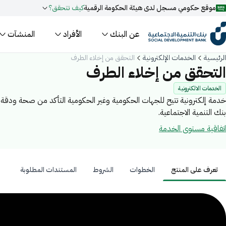
موقع حكومي مسجل لدى هيئة الحكومة الرقمية
كيف تتحقق؟
عن البنك
الأفراد
المنشآت
روابط المواقع الالكترونية الرسمية السعودية تنتهي بـ
.gov.sa
الرئيسية
الخدمات الإلكترونية
التحقق من إخلاء الطرف
جميع روابط المواقع الرسمية التابعة للجهات الحكومية في المملكة العربية ا
التحقق من إخلاء الطرف
مسجل لدى هيئة الحكومة الرقمية برقم:
20241028850
الخدمات الالكترونية
خدمة إلكترونية تتيح للجهات الحكومية وغير الحكومية التأكد من صحة ودقة إي
بنك التنمية الاجتماعية.
فعل البحث الذكي عبر نورة المدعومة بالذكاء الاصطناعي
اقتراحات
اتفاقية مستوى الخدمة
تمويل
أخبار
فعاليات
تعرف على المنتج
الخطوات
الشروط
المستندات المطلوبة
عرف على المنتج