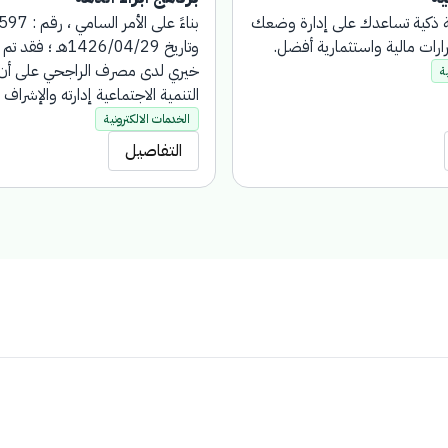
ية ذكية تساعدك على إدارة وضعك
قرارات مالية واستثمارية أفضل.
وتاريخ 1426/04/29هـ
خيري لدى مصرف الراجحي على أن 
ة
التنمية الاجتماعية إدارته والإشراف 
أنشئ هذا الحساب للراغبين في إبرا
الخدمات الالكترونية
المال العام أو على سبيل الهبة أو ال
التفاصيل
الأموال العينية مثل : الأراضي أو الع
ملكيتها باسم بنك التنمية الاجتماعي