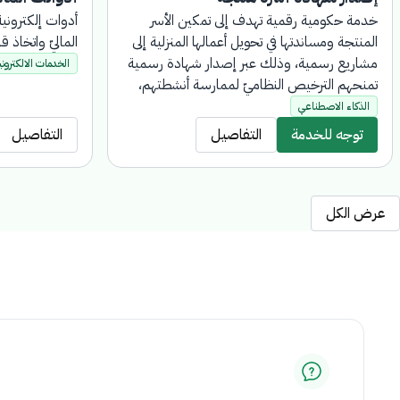
خدمة حكومية رقمية تهدف إلى تمكين الأسر
أدوات إلكترون
المنتجة ومساندتها في تحويل أعمالها المنزلية إلى
الماليّ واتخاذ 
مشاريع رسمية، وذلك عبر إصدار شهادة رسمية
الخدمات الالكتروني
تمنحهم الترخيص النظاميّ لممارسة أنشطتهم،
وتؤهلهم للحصول على الدعم الماليّ والخدمات
الذكاء الاصطناعي
التطويرية والاستشارية. يتم التقديم على الخدمة
توجه للخدمة
التفاصيل
التفاصيل
إلكترونيًا بالكامل، دون الحاجة لزيارة فروع البنك.
عرض الكل