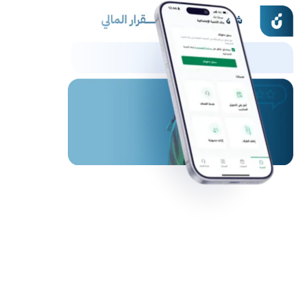
احلام عبداللطيف قارة