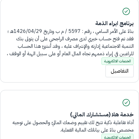
برنامج ابراء الذمة
بناءً على الأمر السامي ، رقم : 5597 / م ب وتاريخ 1426/04/29هـ ؛
فقد تم فتح حساب خيري لدى مصرف الراجحي على أن يتولى بنك
التنمية الاجتماعية إدارته والإشراف عليه ، وقد أنشئ هذا الحساب
للراغبين في إبراء ذممهم تجاه المال العام أو على سبيل الهبة أو الوقف ،
(أما الأموال العينية مثل : الأراضي أو العقارات تنقل ملكيتها باسم بنك
الخدمات الالكترونية
التنمية الاجتماعية ).
التفاصيل
خدمة هلا (مستشارك المالي)
أداة تفاعلية ذكية تتيح لك تقييم وضعك الماليّ والحصول على توجيه
مخصص بناءً على بياناتك المالية الفعلية.
الخدمات الالكترونية