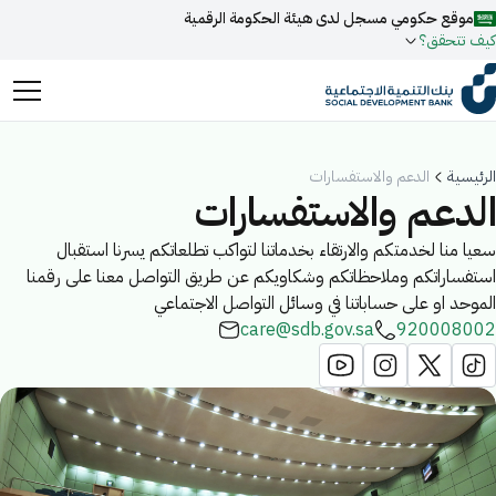
موقع حكومي مسجل لدى هيئة الحكومة الرقمية
كيف تتحقق؟
روابط المواقع الالكترونية الرسمية السعودية تنتهي بـ
.gov.sa
الرئيسية
الدعم والاستفسارات
جميع روابط المواقع الرسمية التابعة للجهات الحكومية في المملكة
الدعم والاستفسارات
العربية السعودية تنتهي بـ .gov.sa
سعيا منا لخدمتكم والارتقاء بخدماتنا لتواكب تطلعاتكم يسرنا استقبال
ابحث
المواقع الالكترونية الحكومية تستخدم بروتوكول
HTTPS
استفساراتكم وملاحظاتكم وشكاويكم عن طريق التواصل معنا على رقمنا
للتشفير و الأمان.
فعل البحث الذكي عبر نورة المدعومة بالذكاء الاصطناعي
الموحد او على حساباتنا في وسائل التواصل الاجتماعي
اقتراحات
care@sdb.gov.sa
920008002
المواقع الالكترونية الآمنة في المملكة العربية السعودية تستخدم
تمويل
أخبار
فعاليات
بروتوكول HTTPS للتشفير.
مسجل لدى هيئة الحكومة الرقمية برقم:
20241028850