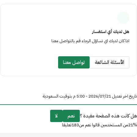
ﻫﻞ ﻟﺪﻳﻚ أي اﺳﺘﻔﺴﺎر
اذا ﻛﺎن ﻟﺪﻳﻚ اي ﺗﺴﺎؤل اﻟﺮﺟﺎء ﻗﻢ ﺑﺎﻟﺘﻮاﺻﻞ ﻣﻌﻨﺎ
الأسئلة الشائعة
تواصل معنا
تاريخ اخر تعديل 21‏/07‏/2026 - 5:00 م بتوقيت السعودية
هل كانت هذه الصفحة مفيدة ؟
نعم
لا
21%من المستخدمين قالوا نعم من183تعليقا