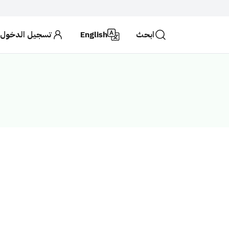
ابحث
English
تسجيل الدخول
حكومية تستخدم بروتوكول
HTTPS
للتشفير و الأمان.
لكة العربية السعودية تستخدم بروتوكول HTTPS للتشفير.
ابحث