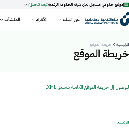
موقع حكومي مسجل لدى هيئة الحكومة الرقمية
كيف تتحقق؟
عن البنك
الأفراد
المنشآت
روابط المواقع الالكترونية الرسمية السعودية تنتهي بـ
.gov.sa
جميع روابط المواقع الرسمية التابعة للجهات الحكومية في المملكة العربية ا
الرئيسية
خريطة الموقع
مسجل لدى هيئة الحكومة الرقمية برقم:
20241028850
خريطة الموقع
فعل البحث الذكي عبر نورة المدعومة بالذكاء الاصطناعي
اقتراحات
تمويل
أخبار
فعاليات
للوصول إلى خريطة الموقع الكاملة بتنسيق XML.
الرئيسية