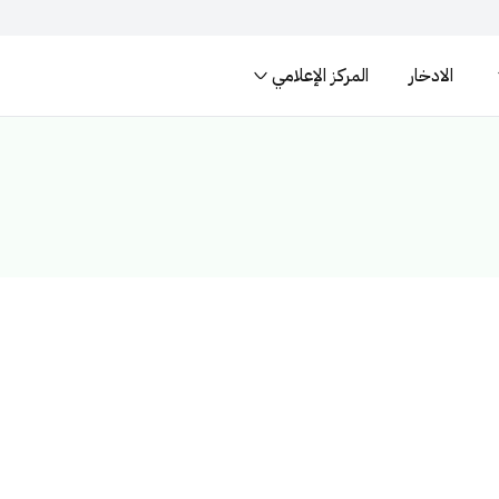
الادخار
المركز الإعلامي
المواقع الالكترونية ال
لسعودية تنتهي بـ .gov.sa
المواقع الالكترونية الآمنة في المم