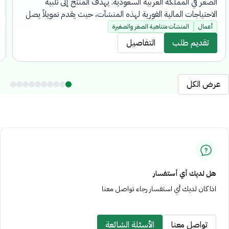
الصغر في المملكة العربية السعودية. يهدف المنتج إلى تلبية
الاحتياجات المالية الفورية لهذه المنشآت، حيث يقدم تمويلاً يصل
إلى 500 ألف ريال سعودي للمنشآت التي لا تتجاوز مبيعاتها
أعمال
المنشآت متناهية الصغر والصغيرة
السنوية 40 مليون ريال سعودي، وذلك بشكل إلكتروني بالكامل
تقديم طلب
التفاصيل
دون الحاجة لزيارة فروع البنك.
عرض الكل
هل لديك أي أستفسار
اذا كان لديك أي استفسار رجاء تواصل معنا
تواصل معنا
الأسئلة الشائعة