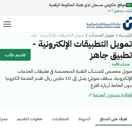
موقع حكومي مسجل لدى هيئة الحكومة الرقمية
كيف تتحقق؟
روابط المواقع الالكترونية الرسمية السعودية تنتهي بـ
الرئيسية
تمويل المنشآت
تمويل التطبيقات الإلكترونية - تطبيق جاهز
.gov.sa
تمويل التطبيقات الإلكترونية -
جميع روابط المواقع الرسمية التابعة للجهات الحكومية في المملكة
تطبيق جاهز
تقديم طلب
العربية السعودية تنتهي بـ .gov.sa
منشآت قائمة
ابحث
المواقع الالكترونية الحكومية تستخدم بروتوكول
HTTPS
تمويل مخصص للمنشآت التقنية المتخصصة في تطبيقات الخدمات
للتشفير و الأمان.
الإلكترونية، بسقف تمويليّ يصل إلى 10 ملايين ريال. تقدم الخدمة الكترونيا
فعل البحث الذكي عبر نورة المدعومة بالذكاء الاصطناعي
اقتراحات
دون الحاجة لزيارة الفرع
المواقع الالكترونية الآمنة في المملكة العربية السعودية تستخدم
اتفاقية مستوى الخدمة
تمويل
أخبار
فعاليات
بروتوكول HTTPS للتشفير.
مسجل لدى هيئة الحكومة الرقمية برقم:
20241028850
تعرف على المنتج
الشروط
المتطلبات
خطوات التقديم
مميزا