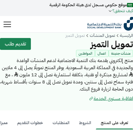
موقع حكومي مسجل لدى هيئة الحكومة الرقمية
كيف تتحقق؟
روابط المواقع الالكترونية الرسمية السعودية تنتهي بـ
الرئيسية
تمويل المنشآت
تمويل التميز
.gov.sa
تمويل التميز
تقديم طلب
جميع روابط المواقع الرسمية التابعة للجهات الحكومية في المملكة
منشآت جديدة
اعمال
المواطنين
العربية السعودية تنتهي بـ .gov.sa
منتج إلكتروني يقدمه بنك التنمية الاجتماعية لدعم المنشآت الواعدة
والجديدة في المملكة العربية السعودية. يوفر المنتج تمويلًا يصل إلى 4 ملايين
ابحث
المواقع الالكترونية الحكومية تستخدم بروتوكول
HTTPS
♦ لمشاريع مبتكرة أو تقنية، بتكلفة استثمارية تصل إلى 12 مليون ♦ ، مع
للتشفير و الأمان.
فعل البحث الذكي عبر نورة المدعومة بالذكاء الاصطناعي
فترة سماح تصل إلى سنتين، ومدة تمويل تصل إلى 8 سنوات بأقساط شهرية،
اقتراحات
دون الحاجة لزيارة فروع البنك.
المواقع الالكترونية الآمنة في المملكة العربية السعودية تستخدم
تمويل
أخبار
فعاليات
بروتوكول HTTPS للتشفير.
اتفاقية مستوى الخدمة
مسجل لدى هيئة الحكومة الرقمية برقم:
20241028850
تعرف على المنتج
الشروط
المتطلبات
خطوات التقديم
مميزا