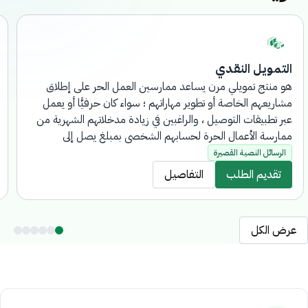
التمويل النقدي
هو منتج تمويلي مرن يساعد ممارسين العمل الحر على إطلاق
مشاريعهم الخاصة أو تطوير مهاراتهم ؛ سواء كان حرفيًّا أو يعمل
عبر تطبيقات التوصيل ، والراغبين في زيادة مدخلاتهم الشهرية من
ممارسة الأعمال الحرة لحسابهم الشخصي بمبلغ يصل إلى
200,000 الف ريال. مع رسوم إدارية لا تتجاوز 13الف ريال بحد
الرسائل النصية القصيرة
أقصى ، تُخصم من مبلغ التمويل. يتم التقديم على المنتج إلكترونيًا
تقديم الطلب
التفاصيل
بالكامل، دون الحاجة لزيارة فروع البنك.
عرض الكل