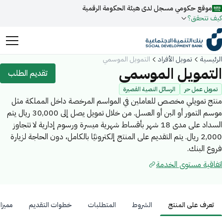
موقع حكومي مسجل لدى هيئة الحكومة الرقمية
كيف تتحقق؟
روابط المواقع الالكترونية الرسمية السعودية تنتهي بـ
الرئيسية
تمويل الأفراد
التمويل الموسمي
.gov.sa
التمويل الموسمي
تقديم الطلب
جميع روابط المواقع الرسمية التابعة للجهات الحكومية في المملكة
تمويل عمل حر
الرسائل النصية القصيرة
العربية السعودية تنتهي بـ .gov.sa
منتج تمويلي مخصص للعاملين في المواسم المرخصة داخل المملكة مثل
موسم التمور أو البن أو العسل. من خلال تمويل يصل إلى 30,000 ريال يتم
ابحث
المواقع الالكترونية الحكومية تستخدم بروتوكول
HTTPS
السداد على مدى 18 شهر بأقساط شهرية ميسرة ورسوم إدارية لا تتجاوز
للتشفير و الأمان.
فعل البحث الذكي عبر نورة المدعومة بالذكاء الاصطناعي
2,000 ريال. يتم التقديم على المنتج إلكترونيًا بالكامل، دون الحاجة لزيارة
اقتراحات
فروع البنك.
المواقع الالكترونية الآمنة في المملكة العربية السعودية تستخدم
تمويل
أخبار
فعاليات
بروتوكول HTTPS للتشفير.
اتفاقية مستوى الخدمة
مسجل لدى هيئة الحكومة الرقمية برقم:
20241028850
تعرف على المنتج
الشروط
المتطلبات
خطوات التقديم
مميزا