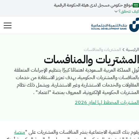
موقع حكومي مسجل لدى هيئة الحكومة الرقمية
كيف تتحقق؟
روابط المواقع الالكترونية الرسمية السعودية تنتهي بـ
.gov.sa
جميع روابط المواقع الرسمية التابعة للجهات الحكومية في المملكة
الرئيسية
المشتريات والمنافسات
العربية السعودية تنتهي بـ .gov.sa
المشتريات والمنافسات
المواقع الالكترونية الحكومية تستخدم بروتوكول
HTTPS
تُولي المملكة العربية السعودية اهتمامًا كبيرًا بتنظيم الإجراءات المتعلقة
ابحث
للتشفير و الأمان.
بالمنافسات والمشتريات الحكومية، بهدف تعزيز الاستفادة من خدمات
فعل البحث الذكي عبر نورة المدعومة بالذكاء الاصطناعي
المقاولات والخدمات الاستشارية وغير الاستشارية. ويشمل ذلك نظام
المواقع الالكترونية الآمنة في المملكة العربية السعودية تستخدم بروتوكول
اقتراحات
المشتريات الحكومية الإلكترونية، المعروف بمنصة "اعتماد" .
HTTPS للتشفير.
تمويل
أخبار
فعاليات
المشتريات المخطط لها لعام 2026
مسجل لدى هيئة الحكومة الرقمية برقم:
20241028850
يقوم بنك التنمية الاجتماعية بنشر المنافسات والمشتريات
على
"
منصة