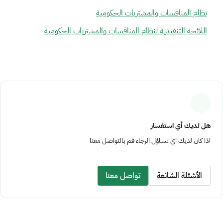
نظام المنافسات والمشتريات الحكومية
اللائحة التنفيذية لنظام المنافسات والمشتريات الحكومية
ﻫﻞ ﻟﺪﻳﻚ أي اﺳﺘﻔﺴﺎر
اذا ﻛﺎن ﻟﺪﻳﻚ اي ﺗﺴﺎؤل اﻟﺮﺟﺎء ﻗﻢ ﺑﺎﻟﺘﻮاﺻﻞ ﻣﻌﻨﺎ
الأشئلة الشائعة
تواصل معنا