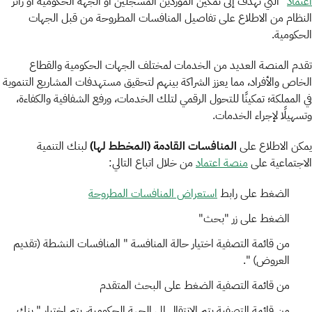
اعتماد
" التي تهدف إلى تمكين الموردين المسجلين أو الجهة الحكومية أو زائر
النظام من الاطلاع على تفاصيل المنافسات المطروحة من قبل الجهات
الحكومية.
تقدم المنصة العديد من الخدمات لمختلف الجهات الحكومية والقطاع
الخاص والأفراد، مما يعزز الشراكة بينهم لتحقيق مستهدفات المشاريع التنموية
في المملكة؛ تمكينًا للتحول الرقمي لتلك الخدمات، ورفع الشفافية والكفاءة،
وتسهيلًا لإجراء الخدمات.
يمكن الاطلاع على
المنافسات
القادمة (المخطط لها)
لبنك التنمية
الاجتماعية على
منصة اعتماد
من خلال اتباع التالي:
الضغط على رابط
استعراض المنافسات المطروحة
الضغط على زر "بحث"
من قائمة التصفية اختيار حالة المنافسة " المنافسات النشطة (تقديم
العروض) ".
من قائمة التصفية الضغط على البحث المتقدم
من قائمة التصفية يتم الانتقال الى الجهة الحكومية، يتم اختيار " بنك