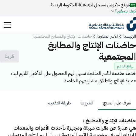
موقع حكومي مسجل لدى هيئة الحكومة الرقمية
كيف تتحقق؟
روابط المواقع الالكترونية الرسمية السعودية تنتهي بـ
الرئيسية
الأسر المنتجة
حاضنات الإنتاج والمطابخ المجتمعية
.gov.sa
حاضنات الإنتاج والمطابخ
جميع روابط المواقع الرسمية التابعة للجهات الحكومية في المملكة
المجتمعية
قريبًا
العربية السعودية تنتهي بـ .gov.sa
برامج الدعم
ابحث
المواقع الالكترونية الحكومية تستخدم بروتوكول
HTTPS
خدمة مقدمة للأسر المنتجة تسهل لهم الحصول على التأهيل اللازم لبدء
للتشفير و الأمان.
عملية الإنتاج وانطلاق مشاريعهم الخاصة.
فعل البحث الذكي عبر نورة المدعومة بالذكاء الاصطناعي
اقتراحات
المواقع الالكترونية الآمنة في المملكة العربية السعودية تستخدم
تمويل
أخبار
فعاليات
بروتوكول HTTPS للتشفير.
تعرف على المنتج
الشروط
طريقة التقديم
مسجل لدى هيئة الحكومة الرقمية برقم:
20241028850
عرف على المنتج
حاضنات الإنتاج والمطابخ :
هي عبارة عن مقرات مهيئة ومجهزة بأحدث الأدوات والمعدات
للإنتاج الحرفي، مخصصة للأسر المنتجة تسهل لهم إنتاج المنتجات