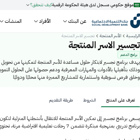
موقع حكومي مسجل لدى هيئة الحكومة الرقمية
كيف تتحقق؟
عن البنك
الأفراد
المنشآت
روابط المواقع الالكترونية الرسمية السعودية تنتهي بـ
.gov.sa
الرئيسية
الأسر المنتجة
تجسير الاسر المنتجة
جميع روابط المواقع الرسمية التابعة للجهات الحكومية في المملك
تجسير الاسر المنتجة
.gov.sa
برامج الدعم
مسجل لدى هيئة الحكومة الرقمية برقم:
20241028850
يهدف برنامج تجسير لابتكار حلول مساعدة للأسر المنتجة لتمكينها من
تجارية، وذلك بتأهيلها بالأدوات والمهارات المعرفية ودعم حصولها على ا
فعل البحث الذكي عبر نورة المدعومة بالذكاء الاصطناعي
اقتراحات
الاقتصاد المحلي وخلق فرص تسويقية واستثمارية للمشاريع المميزة منها م
تمويل
أخبار
فعاليات
تعرف على المنتج
الشروط
طريقة التقديم
عرف على المنتج
يسعى برنامج تجسير إلى تمكين الأسر المنتجة للانتقال بأنشطتها الم
الخدمات التالية لها:
برنامج تدريبي بمنهجية مبتكرة تتضمن 7 رحلات تعليمية افتراضية مرنة، تحتوي على أنشطة وأدوات إبداعية.