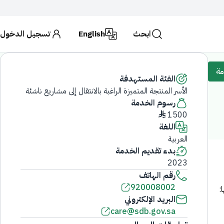
ابحث
English
تسجيل الدخول
حكومية تستخدم بروتوكول
HTTPS
للتشفير و الأمان.
لمملكة العربية السعودية تستخدم بروتوكول HTTPS للتشفير.
مة
الفئة المستهدفة
الأسر المنتجة المتميزة الراغبة بالانتقال إلى مشاريع
ابحث
ناشئة
رسوم الخدمة
1500 ♦
اللغة
العربية
بدء تقديم الخدمة
2023
رقم الهاتف
920008002
البريد الإلكتروني
care@sdb.gov.sa