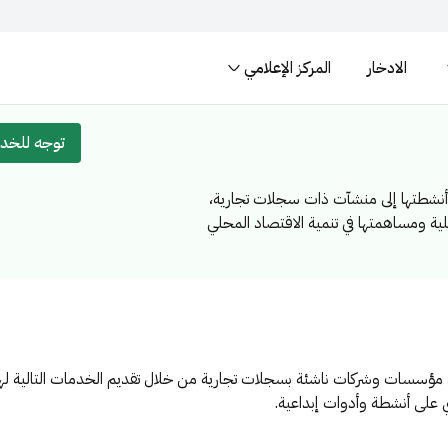
الادخار
المركز الإعلامي
المواقع الالكترونية ال
ة العربية السعودية تنتهي بـ
المواقع الالكترونية الآمنة في ا
توجه للخد
 تحويل أنشطتها إلى منشآت ذات سجلات
لحلول التمويلية ومساهمتها في تنمية
حليًا ودوليًا
نزلية لتكون مؤسسات وشركات ناشئة بسجلات تجارية من خلال تقديم