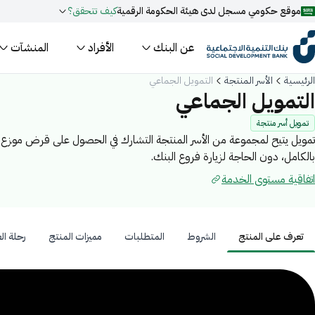
موقع حكومي مسجل لدى هيئة الحكومة الرقمية
كيف تتحقق؟
عن البنك
الأفراد
المنشآت
روابط المواقع الالكترونية الرسمية السعودية تنتهي بـ
.gov.sa
الرئيسية
الأسر المنتجة
التمويل الجماعي
جميع روابط المواقع الرسمية التابعة للجهات الحكومية في المملكة العربية ا
التمويل الجماعي
مسجل لدى هيئة الحكومة الرقمية برقم:
20241028850
تمويل أسر منتجة
تمويل يتيح لمجموعة من الأسر المنتجة التشارك في الحصول على قرض موزع
بالكامل، دون الحاجة لزيارة فروع البنك.
فعل البحث الذكي عبر نورة المدعومة بالذكاء الاصطناعي
اقتراحات
اتفاقية مستوى الخدمة
تمويل
أخبار
فعاليات
تعرف على المنتج
الشروط
المتطلبات
مميزات المنتج
رحلة ال
عرف على المنتج