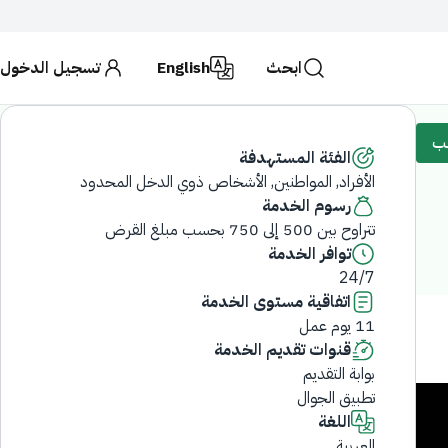
ابحث
English
تسجيل الدخول
حكومية تستخدم بروتوكول
HTTPS
للتشفير و الأمان.
لكة العربية السعودية تستخدم بروتوكول HTTPS للتشفير.
لب
الفئة المستهدفة
الأفراد, المواطنين, الأشخاص ذوي الدخل المحدود
ابحث
رسوم الخدمة
تتراوح بين 500 إلى 750 بحسب مبلغ القرض
توافر الخدمة
24/7
اتفاقية مستوى الخدمة
11 يوم عمل
قنوات تقديم الخدمة
بوابة التقديم
تطبيق الجوال
اللغة
العربية