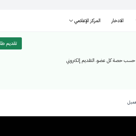
الادخار
المركز الإعلامي
المواقع الالكترونية ال
لسعودية تنتهي بـ .gov.sa
المواقع الالكترونية الآمنة في المم
تقديم ط
 حسب حصة كل عضو. التقديم إلكتروني
عميل