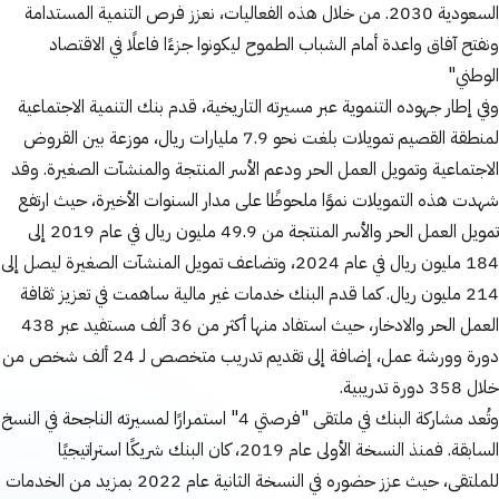
السعودية 2030. من خلال هذه الفعاليات، نعزز فرص التنمية المستدامة
ونفتح آفاق واعدة أمام الشباب الطموح ليكونوا جزءًا فاعلًا في الاقتصاد
الوطني"
وفي إطار جهوده التنموية عبر مسيرته التاريخية، قدم بنك التنمية الاجتماعية
لمنطقة القصيم تمويلات بلغت نحو 7.9 مليارات ريال، موزعة بين القروض
الاجتماعية وتمويل العمل الحر ودعم الأسر المنتجة والمنشآت الصغيرة. وقد
شهدت هذه التمويلات نموًا ملحوظًا على مدار السنوات الأخيرة، حيث ارتفع
تمويل العمل الحر والأسر المنتجة من 49.9 مليون ريال في عام 2019 إلى
184 مليون ريال في عام 2024، وتضاعف تمويل المنشآت الصغيرة ليصل إلى
214 مليون ريال. كما قدم البنك خدمات غير مالية ساهمت في تعزيز ثقافة
العمل الحر والادخار، حيث استفاد منها أكثر من 36 ألف مستفيد عبر 438
دورة وورشة عمل، إضافة إلى تقديم تدريب متخصص لـ 24 ألف شخص من
خلال 358 دورة تدريبية.
وتُعد مشاركة البنك في ملتقى "فرصتي 4" استمرارًا لمسيرته الناجحة في النسخ
السابقة. فمنذ النسخة الأولى عام 2019، كان البنك شريكًا استراتيجيًا
للملتقى، حيث عزز حضوره في النسخة الثانية عام 2022 بمزيد من الخدمات