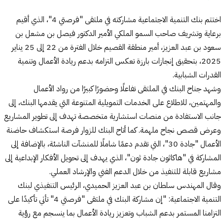
اختتم بنك التنمية الاجتماعية مشاركته في ملتقى "فرصتي 4"، الذي أقيم
برعاية وتشريف صاحب السمو الملكي الأمير الدكتور فيصل بن مشعل بن
سعود بن عبد العزيز، أمير منطقة القصيم خلال الفترة من 22 إلى 25 يناير
2025، بتحقيق إنجازات بارزة تعكس التزامه بدعم ريادة الأعمال وتنمية
القدرات الشبابية.
وشهد جناح البنك في الملتقى تفاعلًا وحضورًا كبيرًا من رواد الأعمال
والمهتمين، للاطلاع على الخدمات التمويلية المتنوعة التي يقدمها البنك، إلى
جانب الاستفادة من منصات استشارية متخصصة تهدف إلى تطوير المشاريع
وعرض قصص نجاح ملهمة. كما أتاح البنك للزوار فرصة استكشاف حاضنة
الأعمال "جادة 30"، التي تقدم دعمًا شاملًا للمنشآت الناشئة، بالإضافة إلى
المشاركة في "هاكاثون جادة ثون"، الذي يهدف إلى تحويل الأفكار الإبداعية إلى
مشاريع قابلة للتنفيذ من خلال الدعم الفني والإرشاد العملي.
وقال المهندس سلطان بن عبد العزيز الحميدي، الرئيس التنفيذي لبنك
التنمية الاجتماعية: "إن مشاركة البنك في ملتقى "فرصتي 4" تأتي تأكيدًا على
التزامنا المستمر بدعم الشباب وتعزيز ريادة الأعمال بما ينسجم مع رؤية