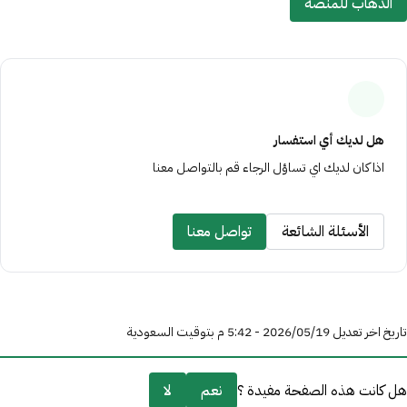
الذهاب للمنصة
ﻫﻞ ﻟﺪﻳﻚ أي اﺳﺘﻔﺴﺎر
اذا ﻛﺎن ﻟﺪﻳﻚ اي ﺗﺴﺎؤل اﻟﺮﺟﺎء ﻗﻢ ﺑﺎﻟﺘﻮاﺻﻞ ﻣﻌﻨﺎ
الأسئلة الشائعة
تواصل معنا
تاريخ اخر تعديل 19‏/05‏/2026 - 5:42 م بتوقيت السعودية
هل كانت هذه الصفحة مفيدة ؟
نعم
لا