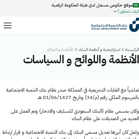
موقع حكومي مسجل لدى هيئة الحكومة الرقمية
كيف تتحقق؟
روابط المواقع الالكترونية الرسمية السعودية تنتهي بـ
.gov.sa
الرئيسية
استراتيجية و أنظمة البنك
الأنظمة واللوائح
جميع روابط المواقع الرسمية التابعة للجهات الحكومية في المملكة
الأنظمة واللوائح و السياسات
العربية السعودية تنتهي بـ .gov.sa
ابحث
المواقع الالكترونية الحكومية تستخدم بروتوكول
HTTPS
للتشفير و الأمان.
فعل البحث الذكي عبر نورة المدعومة بالذكاء الاصطناعي
اقتراحات
تماشياً مع الغايات التشريعية في المملكة صدر نظام بنك التنمية الاجتماعية
المواقع الالكترونية الآمنة في المملكة العربية السعودية تستخدم
بالمرسوم الملكي رقم (م/34) وتاريخ 01/06/1427 هــ
تمويل
أخبار
فعاليات
بروتوكول HTTPS للتشفير.
وكان بمسمى نظام (البنك السعودي للتسليف والادخار) وتم العمل على
مسجل لدى هيئة الحكومة الرقمية برقم:
العديد من التعديلات على نظام البنك
20241028850
ولعل كان أبرزها تعديل مسمى البنك إلى بنك التنمية الاجتماعية و قرار ارتباط