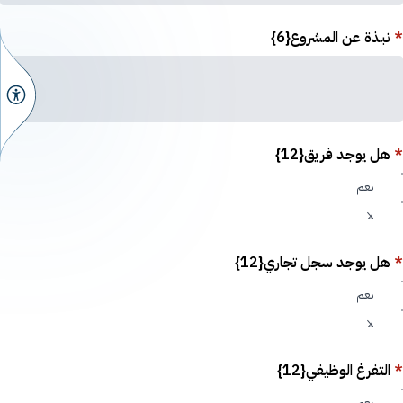
*
نبذة عن المشروع{6}
*
هل يوجد فريق{12}
نعم
لا
*
هل يوجد سجل تجاري{12}
نعم
لا
*
التفرغ الوظيفي{12}
نعم