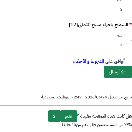
لا
*
السماح باجراء مسح ائتماني{12}
نعم
لا
أوافق على
الشروط و الأحكام
أرسال
تاريخ اخر تعديل 24‏/06‏/2026 - 2:49 م بتوقيت السعودية
هل كانت هذه الصفحة مفيدة ؟
نعم
لا
97%من المستخدمين قالوا نعم من30تعليقا