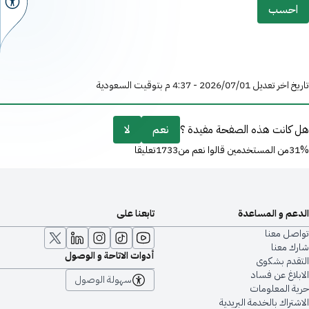
احسب
تاريخ اخر تعديل 01‏/07‏/2026 - 4:37 م بتوقيت السعودية
هل كانت هذه الصفحة مفيدة ؟
نعم
لا
31%من المستخدمين قالوا نعم من1733تعليقا
الدعم و المساعدة
تابعنا على
تواصل معنا
شارك معنا
أدوات الاتاحة و الوصول
التقدم بشكوى
الابلاغ عن فساد
سهولة الوصول
حرية المعلومات
الاشتراك بالخدمة البريدية