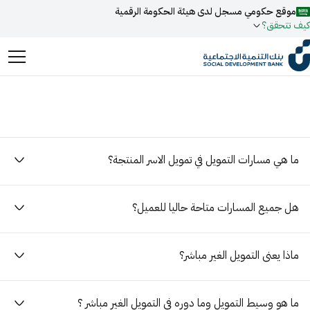
موقع حكومي مسجل لدى هيئة الحكومة الرقمية
كيف تتحقق؟
روابط المواقع الالكترونية الرسمية السعودية تنتهي بـ
.gov.sa
جميع روابط المواقع الرسمية التابعة للجهات الحكومية في المملكة
العربية السعودية تنتهي بـ .gov.sa
ما هي مسارات التمويل في تمويل الاسر المنتجة؟
ابحث
المواقع الالكترونية الحكومية تستخدم بروتوكول
HTTPS
للتشفير و الأمان.
فعل البحث الذكي عبر نورة المدعومة بالذكاء الاصطناعي
اقتراحات
هل جميع المسارات متاحة حاليا للعميل؟
المواقع الالكترونية الآمنة في المملكة العربية السعودية تستخدم
تمويل
أخبار
فعاليات
بروتوكول HTTPS للتشفير.
مسجل لدى هيئة الحكومة الرقمية برقم:
ماذا يعنى التمويل الغير مباشر؟
20241028850
ما هو وسيط التمويل وما دوره في التمويل الغير مباشر ؟