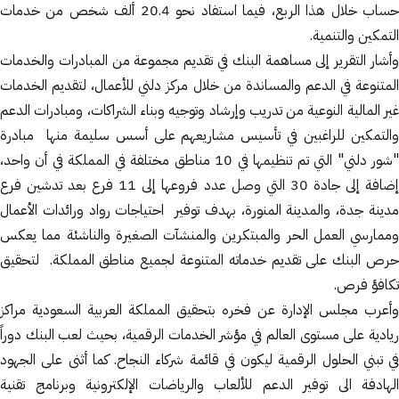
حساب خلال هذا الربع، فيما استفاد نحو 20.4 ألف شخص من خدمات
التمكين والتنمية.
وأشار التقرير إلى مساهمة البنك في تقديم مجموعة من المبادرات والخدمات
المتنوعة في الدعم والمساندة من خلال مركز دلني للأعمال، لتقديم الخدمات
غير المالية النوعية من تدريب وإرشاد وتوجيه وبناء الشراكات، ومبادرات الدعم
والتمكين للراغبين في تأسيس مشاريعهم على أسس سليمة منها مبادرة
"شور دلني" التي تم تنظيمها في 10 مناطق مختلفة في المملكة في أن واحد،
إضافة إلى جادة 30 التي وصل عدد فروعها إلى 11 فرع بعد تدشين فرع
مدينة جدة، والمدينة المنورة، بهدف توفير احتياجات رواد ورائدات الأعمال
وممارسي العمل الحر والمبتكرين والمنشآت الصغيرة والناشئة مما يعكس
حرص البنك على تقديم خدماته المتنوعة لجميع مناطق المملكة. لتحقيق
تكافؤ فرص.
وأعرب مجلس الإدارة عن فخره بتحقيق المملكة العربية السعودية مراكز
ريادية على مستوى العالم في مؤشر الخدمات الرقمية، بحيث لعب البنك دوراً
في تبني الحلول الرقمية ليكون في قائمة شركاء النجاح. كما أثنى على الجهود
الهادفة الى توفير الدعم للألعاب والرياضات الإلكترونية وبرنامج تقنية