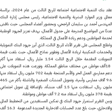
عقد بنك التنمية الاجتماعية اجتماعه للربع الثالث من عام 2024، برئاسة
معالي وزير الموارد البشرية والتنمية الاجتماعية، رئيس مجلس إدارة البنك
المهندس أحمد بن سليمان الراجحي، وبحضور أعضاء المجلس. حيث ناقش
عددًا من المواضيع المدرجة على جدول الأعمال، بهدف تعزيز الجهود الوطنية
لخدمة المواطنين ودعم ريادة الأعمال في المملكة.
واطلع المجلس على تقرير الأداء للربع الثالث، الذي أبرز جهود البنك التمويلية
والخدمات التمكينية لريادة الأعمال وتطوير نماذج الأعمال، حيث بلغت قيمة
التمويلات المقدمة خلال الربع الثالث 1.54 مليار ريال، استفاد منها أكثر
18ألف مواطن من مختلف مناطق المملكة. وتوزعت هذه التمويلات على
دعم ممارسي العمل الحر والأسر المنتجة بقيمة 702 مليون ريال استفاد منها
9.6 آلاف ممارس وأسرة، وتمويل المنشآت الصغيرة والناشئة بأكثر من 465
مليون ريال، استفادت منها 1.5 ألف منشأة، بالإضافة إلى تمويل اجتماعي
بقيمة 378 مليون ريال استفاد منه 7.2 ألف مواطن ومواطنة.
وبين التقرير استمرار جهود البنك في تمكين المستفيدين من التخطيط المالي
والادخاري، حيث بلغ عدد الحسابات الادخارية الجديدة المدعومة 16.3 ألف