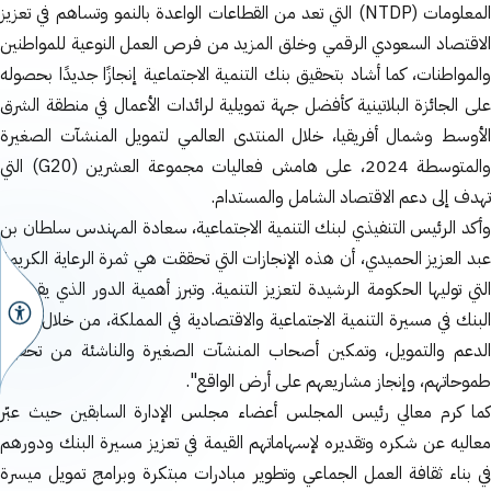
المعلومات (NTDP) التي تعد من القطاعات الواعدة بالنمو وتساهم في تعزيز
الاقتصاد السعودي الرقمي وخلق المزيد من فرص العمل النوعية للمواطنين
والمواطنات، كما أشاد بتحقيق بنك التنمية الاجتماعية إنجازًا جديدًا بحصوله
على الجائزة البلاتينية كأفضل جهة تمويلية لرائدات الأعمال في منطقة الشرق
الأوسط وشمال أفريقيا، خلال المنتدى العالمي لتمويل المنشآت الصغيرة
والمتوسطة 2024، على هامش فعاليات مجموعة العشرين (G20) التي
تهدف إلى دعم الاقتصاد الشامل والمستدام.
وأكد الرئيس التنفيذي لبنك التنمية الاجتماعية، سعادة المهندس سلطان بن
عبد العزيز الحميدي، أن هذه الإنجازات التي تحققت هي ثمرة الرعاية الكريمة
التي توليها الحكومة الرشيدة لتعزيز التنمية. وتبرز أهمية الدور الذي يقوم به
البنك في مسيرة التنمية الاجتماعية والاقتصادية في المملكة، من خلال تقديم
الدعم والتمويل، وتمكين أصحاب المنشآت الصغيرة والناشئة من تحقيق
طموحاتهم، وإنجاز مشاريعهم على أرض الواقع".
كما كرم معالي رئيس المجلس أعضاء مجلس الإدارة السابقين حيث عبّر
معاليه عن شكره وتقديره لإسهاماتهم القيمة في تعزيز مسيرة البنك ودورهم
في بناء ثقافة العمل الجماعي وتطوير مبادرات مبتكرة وبرامج تمويل ميسرة