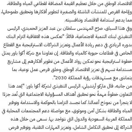
الاقتصاد الوطني من خلال تعظيم القيمة المضافة لقطاعي المياه والطاقة،
وإتاحة الفرص للمنشآت الناشئة والصغيرة لتطوير أفكارها وتحقيق طموحاتها،
مما يدعم استدامة الاقتصاد وتنافسيته.
وفي هذا السياق، صرّح المهندس سلطان بن عبد العزيز الحميدي، الرئيس
التنفيذي لبنك التنمية الاجتماعية، قائلاً: "تعكس هذه الاتفاقية التزام البنك
بدوره الريادي في دعم ريادة الأعمال وتعزيز الشراكات الاستراتيجية مع القطاع
الخاص في قطاعات حيوية كالمياه والطاقة. إن تعاوننا مع شركة أكوا باور يمثل
خطوة استراتيجية نحو تمكين رواد الأعمال من تطوير أفكارهم إلى مشاريع
مستدامة تسهم في تعزيز الاقتصاد الوطني وخلق فرص عمل نوعية، بما
يتماشى مع مستهدفات رؤية المملكة 2030".
من جانبه، قال ماركو أرتشيلي، الرئيس التنفيذي لشركة أكوا باور: "يُعد هذا
التعاون خطوةً مهمةً نحو تحقيق أهداف المسؤولية الاجتماعية التي تُعد جزءًا
لا يتجزأ من نموذج أعمالنا. كما تجسد التزامنا بالحوكمة والاستدامة وتوفير
المياه والطاقة بشكل آمن وموثوق، مع مواصلة دعم المجتمعات المحلية في
المملكة العربية السعودية والدول التي نتواجد بها. نسعى من خلال هذه
الشراكة إلى تحقيق التكامل الشامل، وتعزيز المهارات التقنية، وتوفير فرص