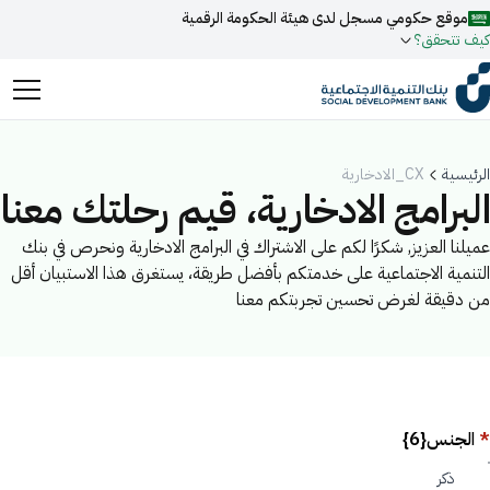
موقع حكومي مسجل لدى هيئة الحكومة الرقمية
كيف تتحقق؟
روابط المواقع الالكترونية الرسمية السعودية تنتهي بـ
.gov.sa
الرئيسية
CX_الادخارية
جميع روابط المواقع الرسمية التابعة للجهات الحكومية في المملكة
البرامج الادخارية، قيم رحلتك معنا
العربية السعودية تنتهي بـ .gov.sa
عميلنا العزيز, شكرًا لكم على الاشتراك في البرامج الادخارية ونحرص في بنك
ابحث
المواقع الالكترونية الحكومية تستخدم بروتوكول
HTTPS
التنمية الاجتماعية على خدمتكم بأفضل طريقة، يستغرق هذا الاستبيان أقل
للتشفير و الأمان.
فعل البحث الذكي عبر نورة المدعومة بالذكاء الاصطناعي
من دقيقة لغرض تحسين تجربتكم معنا
اقتراحات
المواقع الالكترونية الآمنة في المملكة العربية السعودية تستخدم
تمويل
أخبار
فعاليات
بروتوكول HTTPS للتشفير.
مسجل لدى هيئة الحكومة الرقمية برقم:
20241028850
*
الجنس{6}
ذكر