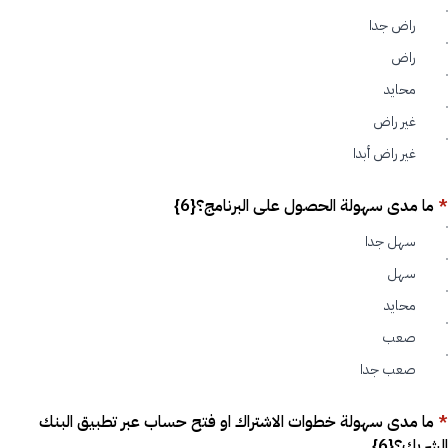
راض جدا
راض
محايد
غير راض
غير راض أبدا
*
ما مدى سهولة الحصول على البرنامج؟{6}
سهل جدا
سهل
محايد
صعب
صعب جدا
*
ما مدى سهولة خطوات الاشتراك او فتح حساب عبر تطبيق البنك
الشريك؟{6}