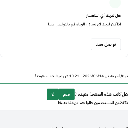
ﻫﻞ ﻟﺪﻳﻚ أي اﺳﺘﻔﺴﺎر
اذا ﻛﺎن ﻟﺪﻳﻚ اي ﺗﺴﺎؤل اﻟﺮﺟﺎء ﻗﻢ ﺑﺎﻟﺘﻮاﺻﻞ ﻣﻌﻨﺎ
تواصل معنا
تاريخ اخر تعديل 14‏/06‏/2026 - 10:21 ص بتوقيت السعودية
هل كانت هذه الصفحة مفيدة ؟
نعم
لا
24%من المستخدمين قالوا نعم من144تعليقا