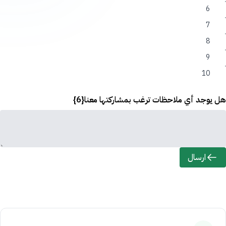
6
7
8
9
10
هل يوجد أي ملاحظات ترغب بمشاركتها معنا{6}
ارسال