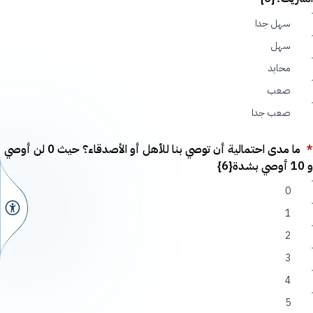
سهل جدا
سهل
محايد
صعب
صعب جدا
*
ما مدى احتمالية أن توصي بنا للأهل أو الأصدقاء؟ حيث 0 لن أوصي
و 10 أوصي بشدة{6}
0
1
2
3
4
5