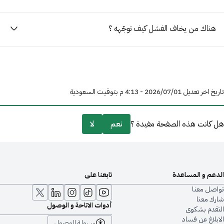
هناك من يخاف الفشل كيف توجّهه ؟
تعديل 01‏/07‏/2026 - 4:13 م بتوقيت السعودية
كانت هذه الصفحة مفيدة ؟
نعم
لا
عم و المساعدة
تابعنا على
صل معنا
ك معنا
أدوات الاتاحة و الوصول
قدم بشكوى
بلاغ عن فساد
سهولة الوصول