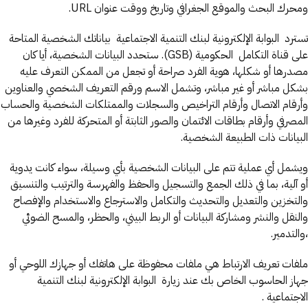
ومحرك البحث والموقع الجغرافي وتاريخ ووقت عنوان URL.
تسترد البوابة الإلكترونية لبنك التنمية الاجتماعية بياناتك الشخصية المتاحة
على قناة التكامل الحكومية (GSB). ستحدد البيانات الشخصية، أيا كان
مصدرها أو شكلها، هوية الفرد صراحة أو تجعل من الممكن التعرف عليه
بشكل مباشر أو غير مباشر، وتشمل الاسم ورقم التعريف الشخصي والعناوين
وأرقام الاتصال وأرقام التراخيص والسجلات والممتلكات الشخصية والحساب
المصرفي وأرقام بطاقات الائتمان والصور الثابتة أو المتحركة للفرد وغيرها من
البيانات ذات الطبيعة الشخصية.
ويشمل أي عملية تتم على البيانات الشخصية بأي وسيلة، سواء كانت يدوية
أو آلية، بما في ذلك الجمع والتسجيل والحفظ والفهرسة والترتيب والتنسيق
والتخزين والتعديل والتحديث والتكامل والاسترجاع والاستخدام والإفصاح
والنقل والنشر ومشاركة البيانات أو الربط البيني، والحظر، والمسح الضوئي
،والتدمير.
ملفات تعريف الارتباط هي ملفات محفوظة على هاتفك أو جهازك اللوحي أو
جهاز الحاسوب الخاص بك عند زيارة البوابة الإلكترونية لبنك التنمية
الاجتماعية .