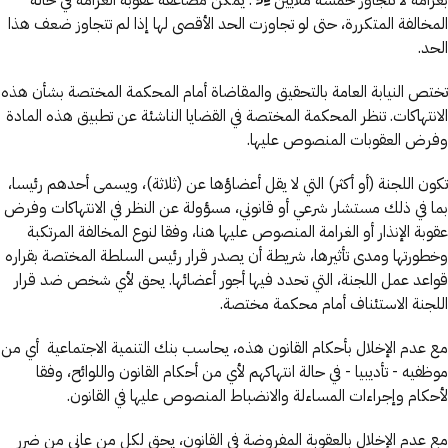
بغرامة لا تتجاوز خمسة ملايين ♦ . يمكن مضاعفة عقوبة الغرامة في حالة
المخالفة المتكررة، حتى لو تجاوزت الحد الأقصى لها إذا لم تتجاوز ضعف هذا
الحد.
تختص النيابة العامة بالتحقيق والمقاضاة أمام المحكمة المختصة بشأن هذه
الانتهاكات. تنظر المحكمة المختصة في القضايا الناشئة عن تطبيق هذه المادة
وفرض العقوبات المنصوص عليها.
تكون اللجنة (أو أكثر) التي لا يقل أعضاؤها عن (ثلاثة)، ويسمى أحدهم رئيسا،
بما في ذلك مستشار شرعي أو قانوني، مسؤولة عن النظر في الانتهاكات وفرض
عقوبة الإنذار أو الغرامة المنصوص عليها هنا، وفقا لنوع المخالفة المرتكبة
وخطورتها ومدى تأثيرها، شريطة أن يصدر قرار رئيس السلطة المختصة بقراره
قواعد عمل اللجنة، التي تحدد فيها أجور أعضائها. يحق لأي شخص ضد قرار
اللجنة الاستئناف أمام محكمة مختصة.
مع عدم الإخلال بأحكام القانون هذه، يحاسب بنك التنمية الاجتماعية أي من
موظفيه - تأديبيا - في حالة انتهاكهم لأي من أحكام القانون واللوائح، وفقا
لأحكام وإجراءات المساءلة والانضباط المنصوص عليها في القانون.
مع عدم الإخلال بالعقوبة المفروضة في القانون، يحق لكل من عانى من ضرر