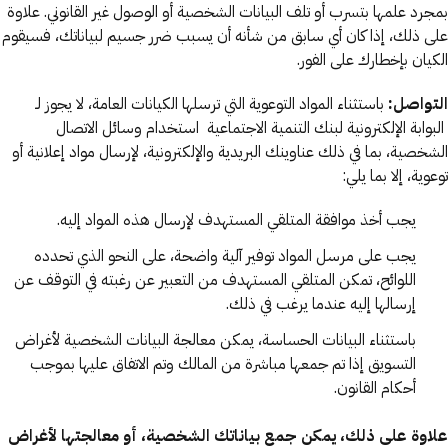
بمجرد علمها بتسرب أو تلف البيانات الشخصية أو الوصول غير القانوني. علاوة
على ذلك، إذا كان أي سابق من شأنه أن يسبب ضرر جسيم لبياناتك، فسيقوم
الكيان بإخطارك على الفور.
التواصل:
باستثناء المواد التوعوية التي ترسلها الكيانات العامة، لا يجوز لـ
البوابة الإلكترونية لبنك التنمية الاجتماعية استخدام وسائل الاتصال
الشخصية، بما في ذلك عناوينك البريدية والإلكترونية، لإرسال مواد إعلانية أو
توعوية، إلا بما يلي:
يجب أخذ موافقة المتلقي المستهدف لإرسال هذه المواد إليه.
يجب على مرسل المواد توفير آلية واضحة، على النحو الذي تحدده
اللوائح، تمكن المتلقي المستهدف من التعبير عن رغبته في التوقف عن
إرسالها إليه عندما يرغب في ذلك.
باستثناء البيانات الحساسة، يمكن معالجة البيانات الشخصية لأغراض
التسويق إذا تم جمعها مباشرة من المالك وتم الاتفاق عليها بموجب
أحكام القانون.
علاوة على ذلك، يمكن جمع بياناتك الشخصية، أو معالجتها لأغراض