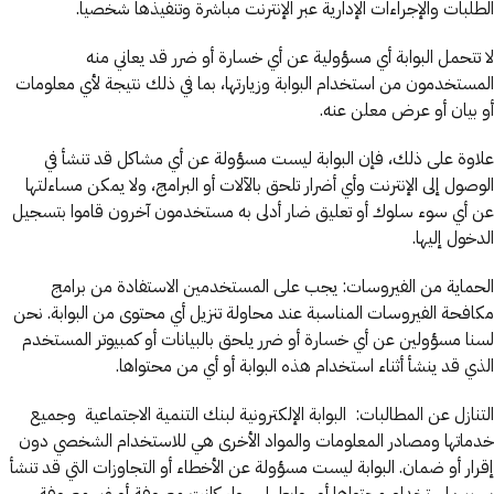
الطلبات والإجراءات الإدارية عبر الإنترنت مباشرة وتنفيذها شخصيا.
لا تتحمل البوابة أي مسؤولية عن أي خسارة أو ضرر قد يعاني منه
المستخدمون من استخدام البوابة وزيارتها، بما في ذلك نتيجة لأي معلومات
أو بيان أو عرض معلن عنه.
علاوة على ذلك، فإن البوابة ليست مسؤولة عن أي مشاكل قد تنشأ في
الوصول إلى الإنترنت وأي أضرار تلحق بالآلات أو البرامج، ولا يمكن مساءلتها
عن أي سوء سلوك أو تعليق ضار أدلى به مستخدمون آخرون قاموا بتسجيل
الدخول إليها.
الحماية من الفيروسات: يجب على المستخدمين الاستفادة من برامج
مكافحة الفيروسات المناسبة عند محاولة تنزيل أي محتوى من البوابة. نحن
لسنا مسؤولين عن أي خسارة أو ضرر يلحق بالبيانات أو كمبيوتر المستخدم
الذي قد ينشأ أثناء استخدام هذه البوابة أو أي من محتواها.
التنازل عن المطالبات: البوابة الإلكترونية لبنك التنمية الاجتماعية وجميع
خدماتها ومصادر المعلومات والمواد الأخرى هي للاستخدام الشخصي دون
إقرار أو ضمان. البوابة ليست مسؤولة عن الأخطاء أو التجاوزات التي قد تنشأ