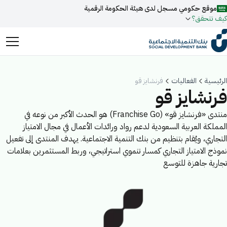
موقع حكومي مسجل لدى هيئة الحكومة الرقمية
كيف تتحقق؟
روابط المواقع الالكترونية الرسمية السعودية تنتهي بـ
.gov.sa
الرئيسية
الفعاليات
فرنشايز قو
جميع روابط المواقع الرسمية التابعة للجهات الحكومية في المملكة
فرنشايز قو
العربية السعودية تنتهي بـ .gov.sa
منتدى «فرنشايز قو» (Franchise Go) هو الحدث الأكبر من نوعه في
ابحث
المواقع الالكترونية الحكومية تستخدم بروتوكول
HTTPS
المملكة العربية السعودية لدعم رواد ورائدات الأعمال في مجال الامتياز
للتشفير و الأمان.
فعل البحث الذكي عبر نورة المدعومة بالذكاء الاصطناعي
التجاري، ويُقام بتنظيم من بنك التنمية الاجتماعية. يهدف المنتدى إلى تفعيل
اقتراحات
نموذج الامتياز التجاري كمسار تنموي استراتيجي، وربط المستثمرين بعلامات
المواقع الالكترونية الآمنة في المملكة العربية السعودية تستخدم
تجارية جاهزة للتوسع
تمويل
أخبار
فعاليات
بروتوكول HTTPS للتشفير.
مسجل لدى هيئة الحكومة الرقمية برقم:
20241028850