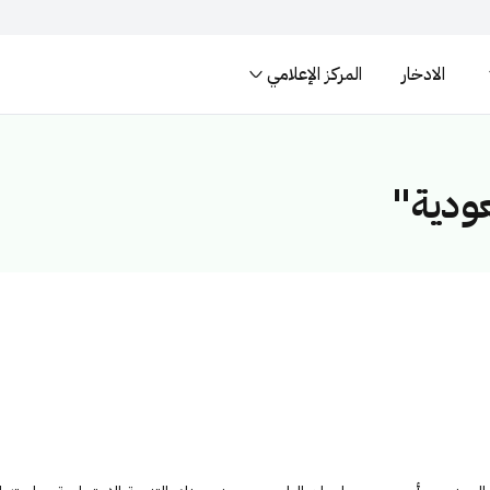
الادخار
المركز الإعلامي
المواقع الالكترونية ال
لسعودية تنتهي بـ .gov.sa
المواقع الالكترونية الآمنة في المم