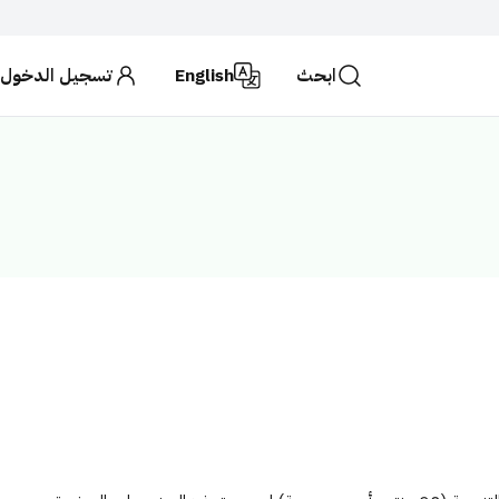
ابحث
English
تسجيل الدخول
حكومية تستخدم بروتوكول
HTTPS
للتشفير و الأمان.
لكة العربية السعودية تستخدم بروتوكول HTTPS للتشفير.
ابحث