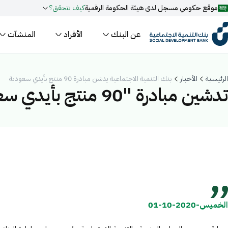
موقع حكومي مسجل لدى هيئة الحكومة الرقمية
كيف تتحقق؟
عن البنك
الأفراد
المنشآت
روابط المواقع الالكترونية الرسمية السعودية تنتهي بـ
.gov.sa
جميع روابط المواقع الرسمية التابعة للجهات الحكومية في المملكة العربية ا
الرئيسية
الأخبار
بنك التنمية الاجتماعية يدشن مبادرة 90 منتج بأيدي سعودية
مسجل لدى هيئة الحكومة الرقمية برقم:
20241028850
تدشين مبادرة "90 منتج بأيدي سعودية"
فعل البحث الذكي عبر نورة المدعومة بالذكاء الاصطناعي
اقتراحات
تمويل
أخبار
فعاليات
الخميس-2020-10-01