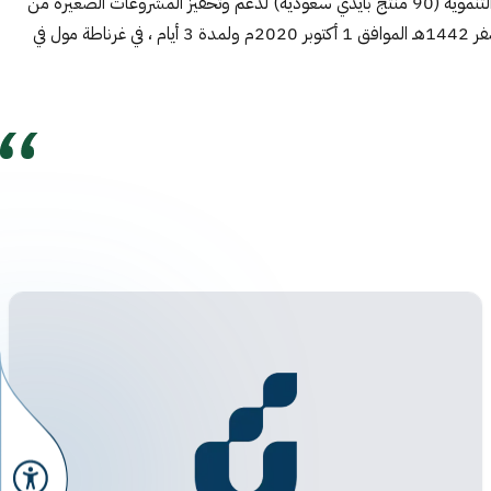
برعاية من وزير الموارد البشرية والتنمية الاجتماعية ،رئيس مجلس إدارة البنك المهندس أحمد بن سليمان الراجحي ، دشن بنك التنمية الاجتماعية مبادرته التنموية (90 منتج بأيدي سعودية) لدعم وتحفيز المشروعات الصغيرة من
الأسر المنتجة للمشاركة في فعاليات اليوم الوطني الـ90 بمنتجات مهنية وحرفية متميزة أنتجت وصنعّت بأيادي سعودية ، والذي ينطلق اليوم الخميس 14 صفر 1442هـ الموافق 1 أكتوبر 2020م ولمدة 3 أيام ، في غرناطة مول في