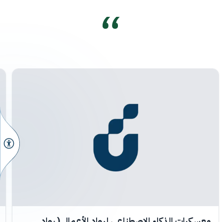
معسكرات الذكاء الاصطناعي لرواد الأعمال ( رواد