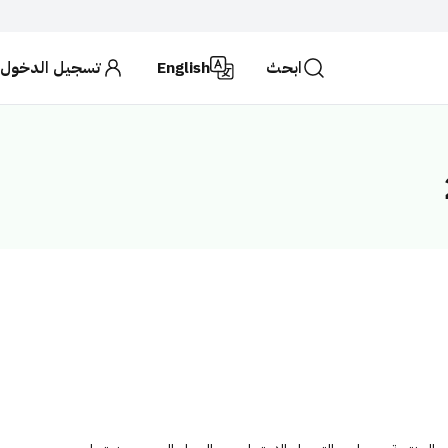
ابحث
English
تسجيل الدخول
حكومية تستخدم بروتوكول
HTTPS
للتشفير و الأمان.
لكة العربية السعودية تستخدم بروتوكول HTTPS للتشفير.
ابحث