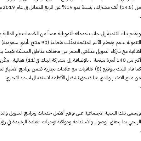
من (14.5) ألف مشترك ، بنسبة نمو 19% عن الربع المماثل في عام 2019م ، ليصل عدد مشتركي برنامج زود الادخاري لـ(50) ألف مشترك حتى نهاية الربع الثالث 2020، بمجموع مدخرات فاقت الـ ( 140) مليون ريال
.
ويقدم بنك التنمية إلى جانب خدماته التمويلية عدداً من الخدمات غير المالية 
كما قام البنك بتوقيع (8) اتفاقيات مع علامات تجارية ضمن
من مانح الامتياز والذي يملك حق تشغيل الأنظمة لاستعمال اسمه التجاري
.
ويسعى بنك التنمية الاجتماعية على توفير أفضل خدمات وبرامج التمويل والدعم
الربحي بما يحقق الوصول والاستدامة ومواكبة توجهات القيادة الرشيدة في رؤيتها 
.