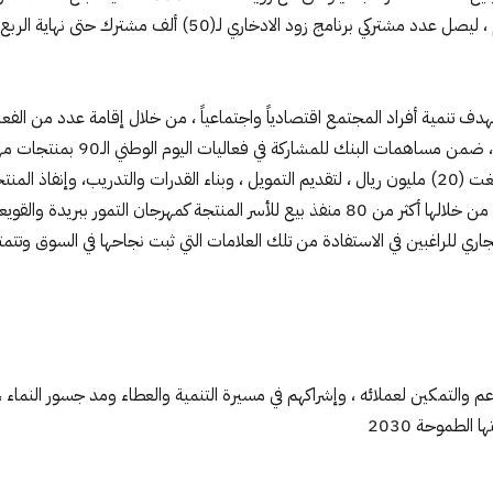
بهدف تنمية أفراد المجتمع اقتصادياً واجتماعياً ، من خلال إقامة عدد من الفع
اتفاقية مع شركاء التمويل متناهي الصغر من مختلف مناطق المملكة بقيمة بلغت (20) مليون ريال ، لتقديم ال
أكثر من 140 أسرة منتجة ، بالإضافة إلى مشاركة البنك في(11) فعالية ، مكّن من خلالها أكثر من 
 برنامج الامتياز التجاري للراغبين في الاستفادة من تلك العلامات التي ثبت نجاحها 
 والتمكين لعملائه ، وإشراكهم في مسيرة التنمية والعطاء ومد جسور النماء ،
الطموحة 2030