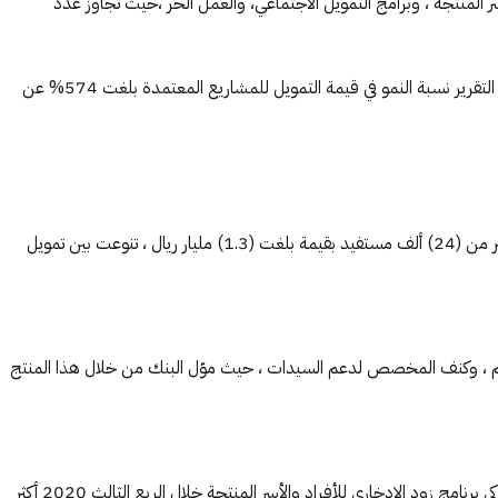
نشآت الصغيرة والناشئة ، ومشاريعٍ للأسر المنتجة ، وبرامج التمويل الاجتماعي، والعمل الحر ،حيث تجاوز عدد
وقد أفصح البنك في جانب دعمه لقطاع المنشآت للربع الثالث للعام الحالي 2020م عن اعتماده تمويل (723) منشأة بقيمة بلغت (1.5)مليار ريال ، ويظهر التقرير نسبة النمو في قيمة التمويل للمشاريع المعتمدة بلغت 574% عن
وفيما يتعلق بمنتج نفاذ للعمل الحر وهو منتج تمويلي موجه للمواطنين القادرين على العمل والراغبين في زيادة دخلهم الشهري ، فقد اعتمد البنك تمويل أكثر من (24) ألف مستفيد بقيمة بلغت (1.3) مليار ريال ، تنوعت بين تمويل
1) مليار ريال ، شملت تمويل منتج الزواج والأسرة والترميم ، وكنف المخصص لدعم السيدات ، حيث موّل البنك من خلال هذا المنتج
كما يحرص بنك التنمية الاجتماعية على رفع مستوى الوعي المالي وتعزيز وتشجيع ثقافة الادخار ، بما يتوافق مع رؤية المملكة 2030 ، حيث بلغ عدد مشتركي برنامج زود الادخاري للأفراد والأسر المنتجة خلال الربع الثالث 2020 أكثر