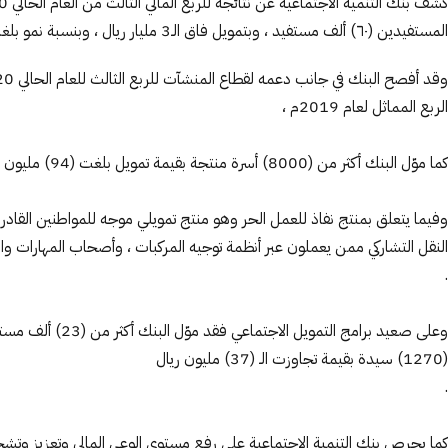
المستفيدين (٦٠) ألف مستفيد ، وبتمويل فاق الـ3 مليار ريال ، وبنسبة نمو بلغت 68% عن الربع المماثل للعام الماضي 2019م .
الربع المماثل لعام 2019م ،
كما موّل البنك أكثر من (8000) أسرة منتجة بقيمة تمويل بلغت (94) مليون ريال ، بنسبة نمو 177% عن الربع السابق
النقل التشاركي ممن يعملون عبر أنظمة توجيه المركبات ، وأصحاب المهارات والأ
.
(1270) سيدة بقيمة تجاوزت الـ (37) مليون ريال
.