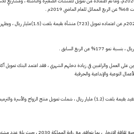
كشف بنك التنمية الاجتماعية عن نتائجه للربع المالي الثالث من العام الحالي 2020م، وما تم اعتماده من تمويل للم
.
عمال النوعية والإبداعية والحرفية
وعلى صعيد برامج التمويل الاجتماعي فقد موّل البنك أكثر من (23) ألف مستفيد بقيمة بلغت (.2