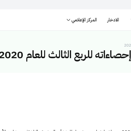
الادخار
المركز الإعلامي
المواقع الالكترونية ال
لسعودية تنتهي بـ .gov.sa
المواقع الالكترونية الآمنة في المم
ءاته للربع الثالث للعام 2020