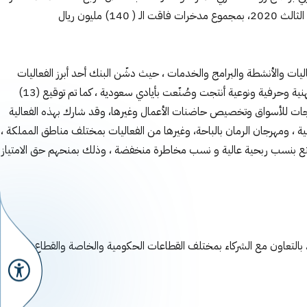
اليات والأنشطة والبرامج والخدمات ، حيث دشّن البنك أحد أبرز الفعاليات
التنموية لدعم وتحفيز الأسر المنتجة تمثّلت بفعالية (90 منتج بأيدي سعودية) ، ضمن مساهمات البنك للمشاركة في فعاليات اليوم الوطني الـ90 بمنتجات مهنية وحرفية ونوعية أنتجت وصُنّعت بأيادي سعودية ، كما تم توقيع (13)
تمويل ، وبناء القدرات والتدريب، وإنفاذ المنتجات للأسواق وتخصيص حاضنات الأعمال وغيرها، وقد شارك بهذه الفعالية
80 منفذ بيع للأسر المنتجة كمهرجان التمور ببريدة والقويعية ، ومهرجان الرمان بالباحة، وغيرها من الفعاليات بمختلف مناطق المملكة ،
في السوق وتتمتع بنسب ربحية عالية و نسب مخاطرة منخفضة ، وذلك بمنحهم حق الامتياز
 بالتعاون مع الشركاء بمختلف القطاعات الحكومية والخاصة والقطاع غير