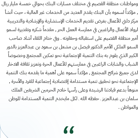
ومواطنات منطقة القصيم في مختلف مسارات البنك بحوالي خمسة مليار ريال
, مؤكداً لسموه بأن البنك يقدم العديد من الخدمات غير المالية ، حيث أنشأ
مركز دلني للأعمال بغرض تقديم الخدمات الإستشارية والإرشادية والتدريبية
لرواد الأعمال والراغبين في ممارسة العمل الحر , مقدماً شكره وتقديرة لسمو
أمير منطقة القصيم على استقباله وحفاوته . وفي ختام اللقاء أشاد صاحب
السمو الملكي الأمير الدكتور فيصل بن مشعل بن سعود بن عبدالعزيز بالدور
الكبير الذي يقوم به بنك التنمية الإجتماعية نحو تمكين المجتمع وخصوصاً
الشباب والشابات الراغبين في ممارستهم للأعمال الحرة وتعزيز ثقافة الادخار
لدى جميع شرائح المجتمع , مؤكداً سموه على أهمية ما يقدمه بنك التنمية
الإجتماعية نحو تحقيق تنمية مستدامة إقتصادية إجتماعية للفرد والأسرة ,
منوهاً بدعم قيادتنا الرشيدة وعلى رأسها خادم الحرمين الشريفين الملك
سلمان بن عبدالعزيز ـ حفظه الله ـ لكل مايخدم التنمية المستدامة للوطن
والمواطن .