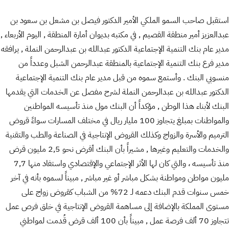
استقبل صاحب السمو الملكي الأمير الدكتور فيصل بن مشعل بن سعود بن
عبدالعزيز أمير منطقة القصيم , في مكتبه بديوان أمارة المنطقة , اليوم الأربعاء ,
مدير عام بنك التنمية الإجتماعية الدكتور عبدالله بن عبدالرحمن النملة , يرافقه
مدير فرع بنك التنمية الإجتماعية بالمنطقة عبدالرحمن الشبل وعدداً من
منسوبي البنك . وأستمع سموه من قبل مدير عام بنك التنمية الإجتماعية
الدكتور عبدالله بن عبدالرحمن النملة لشرح مفصل عن الخدمات التي يقدمها
البنك لأبناء هذا الوطن , مؤكداً أن البنك مول منذ تأسيسه المواطنين
والمواطنات بمبلغ يتجاوز 100 مليار ريال في مختلف المسارات سواءً قروض
الترميم والأسرة والزواج وكذلك القروض الإنتاجية في الصناعة والطب والتقنية
والخدمات والتعليم وغيرها , مشيراً بأن البنك أقرض نحو 2,5 مليون قرض
منذ تأسيسه ، والتي كان لها الأثر الإجتماعي والإقتصادي واستفاد منها 7,7
مليون مواطن ومواطنة بشكل مباشر أو غير مباشر , مبيناً لسموه بأنه في آخر
خمس سنوات قدم البنك دعمه لـ 72% من الشباب كقروض زواج على
مستوى المملكة بالإضافة إلى مساهمة القروض الإنتاجية في خلق فرص عمل
تتجاوز 70 ألف فرصة عمل , مبيناً بأن 100 ألف قرض قُدمت لمواطني