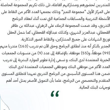
للمتدربين لحضورهم ومشاركتهم الفاعلة، تلى ذلك تكريم المجموعة الحاصلة
على المركز الأول "مجموعة التميز" وذلك بجمعها العدد الأكبر من النقاط على
الأنشطة التدريبية والمسابقات الجماعية التي تمت أثناء انعقاد البرنامج
التدريبي، وقد ضمت المجموعة الزملاء علي الزهراني، عبدالله بن ظافر
القحطاني، عبدالعزيز الشهري، وكذلك عبدالإله القحطاني، كما شمل الحفل
توزيع الشهادات على جميع المشاركين، والتقاط الصور التذكارية.
الجدير بالذكر أنه منذ انطلاق البرنامج وحتى الآن تم تدريب (163) متدربا منهم
(99) موظفاً، و(55) موظفة، بالإضافة إلى عدد (9) من منسوبات الجمعيات
الخيرية المعتمدة لدى البنك، و تسعى إدارة تطوير الموارد البشرية إلى تدريب
العدد الأكبر من موظفي البنك وموظفي الجمعيات المعتمدة لدى البنك
ضمن هذا المستوى التأسيسي من البرنامج التدريبي تمهيدا لانطلاق المستوى
المتقدم والتخصصي من البرنامج، علما بأن التمويل الأصغر يمثل أحد أهم
توجهات البنك الحالية.