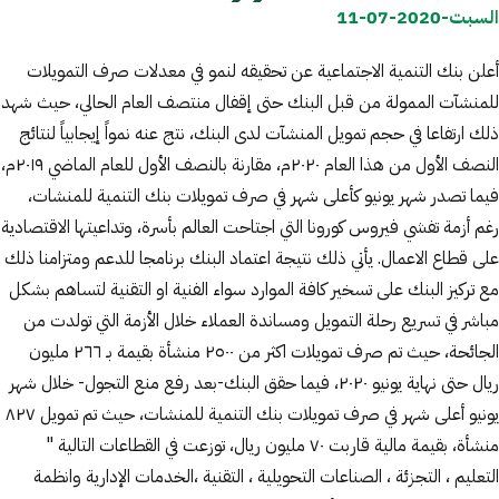
السبت-2020-07-11
أعلن بنك التنمية الاجتماعية عن تحقيقه لنمو في معدلات صرف التمويلات
للمنشآت الممولة من قبل البنك حتى إقفال منتصف العام الحالي، حيث شهد
ذلك ارتفاعا في حجم تمويل المنشآت لدى البنك، نتج عنه نمواً إيجابياً لنتائج
النصف الأول من هذا العام ٢٠٢٠م، مقارنة بالنصف الأول للعام الماضي ٢٠١٩م،
فيما تصدر شهر يونيو كأعلى شهر في صرف تمويلات بنك التنمية للمنشات،
رغم أزمة تفشي فيروس كورونا التي اجتاحت العالم بأسرة، وتداعيتها الاقتصادية
على قطاع الاعمال. يأتي ذلك نتيجة اعتماد البنك برنامجا للدعم ومتزامنا ذلك
مع تركيز البنك على تسخير كافة الموارد سواء الفنية او التقنية لتساهم بشكل
مباشر في تسريع رحلة التمويل ومساندة العملاء خلال الأزمة التي تولدت من
الجائحة، حيث تم صرف تمويلات اكثر من ٢٥٠٠ منشأة بقيمة بـ ٢٦٦ مليون
ريال حتى نهاية يونيو ٢٠٢٠، فيما حقق البنك-بعد رفع منع التجول- خلال شهر
يونيو أعلى شهر في صرف تمويلات بنك التنمية للمنشات، حيث تم تمويل ٨٢٧
منشأة، بقيمة مالية قاربت ٧٠ مليون ريال، توزعت في القطاعات التالية "
التعليم ، التجزئة ، الصناعات التحويلية ، التقنية ،الخدمات الإدارية وانظمة