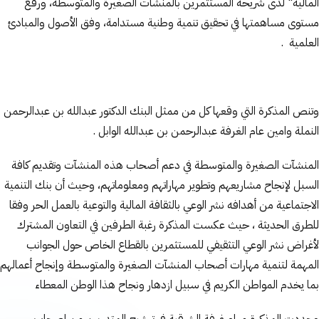
المالية" لدى شريحة المستثمرين بالمنشآت الصغيرة والمتوسطة، ورفع
مستوى مساهمتها في تحقيق تنمية وطنية مستدامة، وفق الأصول والمبادئ
العلمية .
وتنص المذكرة التي وقعها كل من ممثل البنك الدكتور عبدالله بن عبدالرحمن
النملة وامين عام الغرفة عبدالرحمن بن عبدالله الوابل .
المنشآت الصغيرة والمتوسطة في دعم أصحاب هذه المنشآت وتقديم كافة
السبل لإنجاح مشاريعهم وتطوير مهاراتهم ومعلوماتهم، وحيث أن بنك التنمية
الاجتماعية من أهدافه نشر الوعي بالثقافة المالية والتوعية بالعمل الحر وفقا
للطرق الحديثة ، حيث عكست المذكرة رغبة الطرفين في التعاون المشترك
لأغراض نشر الوعي التثقيفي للمستثمرين بالقطاع الخاص حول الجوانب
المهمة لتنمية مهارات أصحاب المنشآت الصغيرة والمتوسطة وإنجاح أعمالهم
بما يخدم المواطن الكريم في سبيل ازدهار ونجاح هذا الوطن المعطاء
وحددت المذكرة مهام غرفة الشرقية في ترشيح المتدربين من اصحاب