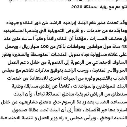
تتواءم مع رؤية المملكة 2030
وقد تحدث مدير عام البنك إبراهيم الراشد عن دور البنك وجهوده
وما يقدمه من خدمات ، والقروض التمويلية التي يقدمها لمستفيديه
في مختلف المسارات ، مؤكداً أن البنك رافداً وطنياً أساسه متين منذ
48 سنة مول مواطنين ومواطنات بأكثر من 100 مليار ريال ، ويحمل
على عاتقه مسؤولية تجاه تمويل المنشآت المتوسطة والصغيرة وتغير
السلوك الاجتماعي من الرعوية إلى التنموية من خلال دعم العمل
الحر والأسر المنتجة ، ورحب الراشد بتوقيع مذكرات تفاهم مع مجلس
الشباب بالقصيم وغيره من الجهات الاخرى للاستفادة من خدمات
البنك للمواطنين والمواطنات ، كاشفاً عن إطلاق مسابقة وطنية
ستنطلق من الرياض ثم بقية مناطق المملكة تباعاً ، وأن البنك
سيساعد الشباب بعد زيادة الرسوم حتى لا تعيق مشاريعهم من خلال
استردادها عبر الأقساط ، لافتاً إلى أن البنك تحت مظلة صندوق
التنمية الوطني ، ويرأس مجلس إدارته وزير العمل والتنمية الاجتماعية
.