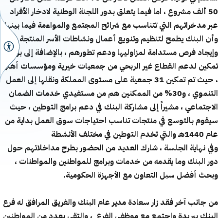
50 ألف مشروع ، اما فيما يتعلق بدور اللجنة الوطنية لادخار الأفراد
عبر مدخراتهم التي تتناسب مع شرائح المجتمع والمواءمة فيما بينها ،
وأن البنك يطمح لتنظيم وتنويع أعمال ونشاطات الأسر المنتجة
وإيجاد فرص مستدامة لمزاوليها ودعم تطورهم ، بالإضافة إلى برنامج
تمكين لدعم القطاع غير الربحي من جمعيات خيرية ومؤسسات أهلية
، حيث تم تمكين 31 جمعية على مستوى المملكة ونقلها إلى العمل
التنموي ، و30% من الممكنين هم من مستفيدي خدمات الضمان
الاجتماعي ، مشيراً إلى مشاركة البنك في دعم برامج التوطين ، حيث
سيقوم بالتوسع في منتجات تناسب احتياجات سوق العمل بداية من
عام 1440هـ والتي تخدم التوطين في مختلف الأنشطة
وفي نهاية الجلسة ، شارك العديد من الحضور بطرح مداخلاتهم حول
دور البنك وما يقدمه من خدمات وبرامج للمواطنين والمواطنات ،
وبحث أفضل سبل التعاون مع الأجهزة الحكومية
.
من جانب آخر فقد زار سعادة مدير عام البنك والفريق المرافق له فرع
البنك ببريدة واجتمع مع موظفي الفرع ، والتقى بعدد من المواطنين