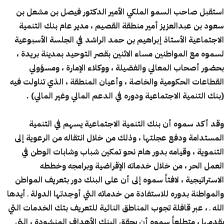
استقبل صاحب السمو الملكي الأمير الدكتور فيصل بن مشعل بن
سعود بن عبدالعزيز أمير منطقة القصيم ، مدير عام بنك التنمية
الاجتماعية الأستاذ إبراهيم بن حمد الراشد في الجلسة الأسبوعية
لسموه مع المواطنين مساء الاثنين بقصر التوحيد بمدينة بريدة ،
بحضور أصحاب المعالي والفضيلة ، ووكلاء الإمارة ، ومسؤولي
القطاعات الحكومية والخاصة ، وأعيان المنطقة ، الذي تناولت فيه
(بنك التنمية الاجتماعية ودوره في الدعم المالي وغير المالي) .
وقد أكد سموه أن بنك التنمية الاجتماعية يسهم في التنمية
المستدامة ودفع عجلتها ، وذلك من خلال انتقاله من الرعوية إلى
التنموية ، وقيامه بدور هام نحو تمكين شباب وشابات الوطن في
العمل الحر ، من خلال خدماته الإقراضية وبرامجه وخططه
الاستراتيجية ، لافتاً سموه إلى أن على البنك دور بتعريف المواطن
والمواطنة بدوره للاستفادة من خدماته التي أوجدتها الدولة ـ أيدها
الله ـ ، عبر قافلة تجوب المناطق النائية للتعريف بتك الخدمات التي
يقدمها ، متطلعاً سموه أن يحقق البنك الأهداف المنشودة ، التي