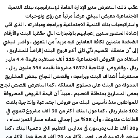
عقب ذلك استعرض مدير الإدارة العامة للإستراتيجية ببنك التنمية
الاجتماعية معيض البيشي عرضاً مرئياً عن رؤى وتوجهات
واستراتيجيات بنك التنمية الاجتماعية وبرامجه ومبادراته ، الذي لقي
إشادة الحضور مبدين إعجابهم بالإنجازات التي حققها البنك والأرقام
الضخمة متمنين لكافة العاملين فيه مزيداً من التفوق ، وأشار البيشي
إلى أن منطقة القصيم تأتي ثاني أكبر فروع البنك إقراضاً للمشاريع ،
استفاد من القروض الاجتماعية 115 ألف مستفيد بقيمة 4.4 مليار
ريال ، والقروض الإنتاجية لـ1872 مشروعاً بقيمة 396 مليون ريال ،
مستعرضاً أهداف البنك وبرامجه ، وقصص النجاح لبعض المشاريع
الممولة من البنك على مستوى المملكة ، كما استعرض لقصص نجاح
بعض المشاريع بمنطقة القصيم ، مبيناً أن قيمة القروض المصروفة
للمواطنين منذ تأسيس البنك من قروض اجتماعية وإنتاجية بلغت
102 مليار ريال ، كما مول البنك أكثر من 50 ألف مشروع تنموي في
قطاعات متنوعة ، وأن 38% من إجمالي عملاء مسار التميز نساء ،
و30 ألف طالب يدرسون في مدارس التعليم التي دعمها البنك ، كما
ساهم في توليد فرص العمل لأكثر من 70 ألف فرصة عمل لأكثر من