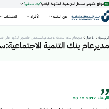
موقع حكومي مسجل لدى هيئة الحكومة الرقمية
كيف تتحقق؟
عن البنك
الأفراد
المنشآت
روابط المواقع الالكترونية الرسمية السعودية تنتهي بـ
.gov.sa
جميع روابط المواقع الرسمية التابعة للجهات الحكومية في المملكة العربية ا
الرئيسية
الأخبار
مديرعام بنك التنمية الاجتماعية:سنعمل جاهدين لنكون على قدر ا
مسجل لدى هيئة الحكومة الرقمية برقم:
20241028850
مديرعام بنك التنمية الاجتماعية:س
فعل البحث الذكي عبر نورة المدعومة بالذكاء الاصطناعي
اقتراحات
تمويل
أخبار
فعاليات
الأربعاء-2017-12-20