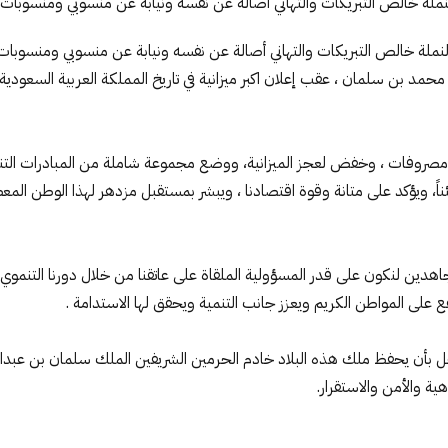
لنملة خالص التبريكات والتهاني أصالة عن نفسه ونيابة عن منسوبي ومنسوبات ب
النملة خالص التبريكات والتهاني أصالة عن نفسه ونيابة عن منسوبي ومنسوبات
مد بن سلمان ، عقب إعلان اكبر ميزانية في تاريخ المملكة العربية السعودية .
لال ميزانية 2018 م القياسية من إيرادات ، ومصروفات ، وخفض لعجز الميزانية، ووضع مجموعة شاملة
اً، ويؤكد على متانة وقوة اقتصادنا ، ويبشر بمستقبل مزدهر لهذا الوطن الم
 جاهدين لنكون على قدر المسؤولية الملقاة على عاتقنا من خلال دورنا التنموي 
لى المواطن الكريم ويعزز جانب التنمية ويحقق لها الاستدامة .
ز وجل بأن يحفظ ملك هذه البلاد خادم الحرمين الشريفين الملك سلمان بن عبد
ية والأمن والاستقرار.