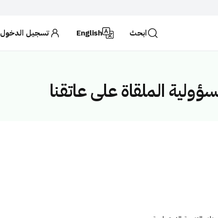
ابحث
English
تسجيل الدخول
حكومية تستخدم بروتوكول
HTTPS
للتشفير و الأمان.
لكة العربية السعودية تستخدم بروتوكول HTTPS للتشفير.
ولية الملقاة على عاتقنا
ابحث