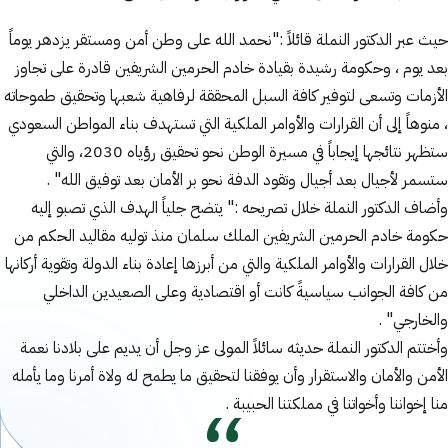
حيث عبر الدكتور النملة قائلاً :"نحمد الله على وطن أمن ومستقر يزدهر يوماً
بعد يوم ، وحكومة رشيدة بقيادة خادم الحرمين الشريفين قادرة على تجاوز
الأزمات وتسعى لتوفير كافة السبل المحققة لرفاهية شعبها وتحقيق طموحاته
، منوهاً إلى أن القرارات والأوامر الملكية التي تستهدف بناء المواطن السعودي
ستظهر نتائجها إيجاباً في مسيرة الوطن نحو تحقيق رؤياه 2030، والتي
ستسمر لأجيال بعد أجيال وتقود الدفة نحو بر الأمان بعد توفيق الله" .
وأضاف الدكتور النملة خلال تصريحه :" يتضح جلياً الهدف الذي تصبو إليه
حكومة خادم الحرمين الشريفين الملك سلمان منذ توليه مقاليد الحكم من
خلال القرارات والأوامر الملكية والتي من أبرزها إعادة بناء الدولة وتقوية أركانها
من كافة الجوانب سياسيةً كانت أو اقتصادية وعلى الصعيدين الداخلي
والخارجي" .
وأختتم الدكتور النملة حديثه سائلاً المولى عز وجل أن يديم على بلادنا نعمة
الأمن والأمان والاستقرار وأن يوفقنا لتحقيق ما يطمح له ولاة أمرنا وما يأمله
منا إخواننا وأخواتنا في مملكتنا الحبيبة .