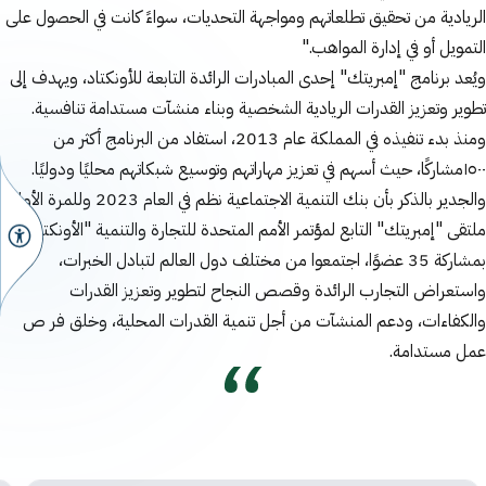
الريادية من تحقيق تطلعاتهم ومواجهة التحديات، سواءً كانت في الحصول على
التمويل أو في إدارة المواهب."
ويُعد برنامج "إمبريتك" إحدى المبادرات الرائدة التابعة للأونكتاد، ويهدف إلى
تطوير وتعزيز القدرات الريادية الشخصية وبناء منشآت مستدامة تنافسية.
ومنذ بدء تنفيذه في المملكة عام 2013، استفاد من البرنامج أكثر من
١٥٠٠مشاركًا، حيث أسهم في تعزيز مهاراتهم وتوسيع شبكاتهم محليًا ودوليًا.
والجدير بالذكر بأن بنك التنمية الاجتماعية نظم في العام 2023 وللمرة الأولى
ملتقى "إمبريتك" التابع لمؤتمر الأمم المتحدة للتجارة والتنمية "الأونكتاد"،
بمشاركة 35 عضوًا، اجتمعوا من مختلف دول العالم لتبادل الخبرات،
واستعراض التجارب الرائدة وقصص النجاح لتطوير وتعزيز القدرات
والكفاءات، ودعم المنشآت من أجل تنمية القدرات المحلية، وخلق فر ص
عمل مستدامة.