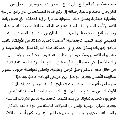
حيث ينعكس أثر البرنامج على تنويع مصادر الدخل، وتعزيز التواصل بين
الخريجين محليًا وعالميًا، إضافة إلى رفع كفاءة المستفيدين عبر برامج تدريبية
وتأهيلية مبتكرة. ويمثل ذلك استجابة مباشرة لرؤية المملكة التي تضع ريادة
الأعمال كأحد المحاور الأساسية لدفع عجلة التنمية الاقتصادية والاجتماعية.
وحول توقيع المذكرة، قال المهندس سلطان بن عبدالعزيز الحميدي، الرئيس
التنفيذي لبنك التنمية الاجتماعية: "يسعدنا تجديد شراكتنا مع الأونكتاد لتنفيذ
برنامج إمبريتك بشكل حصري في المملكة. هذه الشراكة تمثل خطوة مهمة في
دعم رواد الأعمال وتمكينهم من تحقيق أهدافهم الريادية. نحن نؤمن بأن
ريادة الأعمال هي حجر الزاوية في تحقيق مستهدفات رؤية المملكة 2030
من خلال دعم الابتكار وخلق فرص وظيفية. ونتطلع لمواصلة جهودنا لتطوير
منظومة الأعمال وتعزيز التواصل بين خريجي البرنامج محليًا وعالميًا."
من جانبها، أعربت السيدة أرليت فيربلوج، رئيسة تطوير ريادة الأعمال في
الأونكتاد، عن سعادتها بالتعاون مع بنك التنمية الاجتماعية، قائلةً: "نحن
فخورون بتجديد تعاوننا مع بنك التنمية الاجتماعية لدعم الشركات الناشئة
وتعزيز قدراتها الريادية. نؤمن بأن الشركات الناشئة هي قوة دافعة للابتكار
والنمو الاقتصادي، ونهدف من خلال هذا البرنامج إلى تمكين أصحاب الأفكار