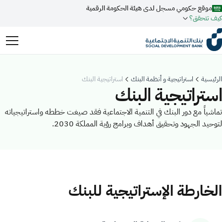
موقع حكومي مسجل لدى هيئة الحكومة الرقمية
كيف تتحقق؟
روابط المواقع الالكترونية الرسمية السعودية تنتهي بـ
.gov.sa
جميع روابط المواقع الرسمية التابعة للجهات الحكومية في المملكة
الرئيسية
استراتيجية و أنظمة البنك
استراتيجية البنك
العربية السعودية تنتهي بـ .gov.sa
استراتيجية البنك
المواقع الالكترونية الحكومية تستخدم بروتوكول
HTTPS
تماشياً مع دور البنك في التنمية الاجتماعية فقد صيغت خططه واستراتيجياته
ابحث
للتشفير و الأمان.
لتوحيد الجهود وتحقيق أهداف وبرامج رؤية المملكة 2030.
فعل البحث الذكي عبر نورة المدعومة بالذكاء الاصطناعي
المواقع الالكترونية الآمنة في المملكة العربية السعودية تستخدم بروتوكول
اقتراحات
HTTPS للتشفير.
تمويل
أخبار
فعاليات
مسجل لدى هيئة الحكومة الرقمية برقم:
20241028850
الخارطة الإستراتيجية للبنك